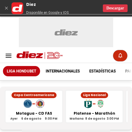
Diez
×
Descargar
Disponible en Google y IOS
LIGA HONDUBET
INTERNACIONALES
ESTADÍSTICAS
PAR
Copa Centroamericana
Liga Nacional
-
-
Motagua - CD FAS
Platense - Marathón
Ayer
6 de agosto
9:00 PM
Mañana
8 de agosto
3:00 PM