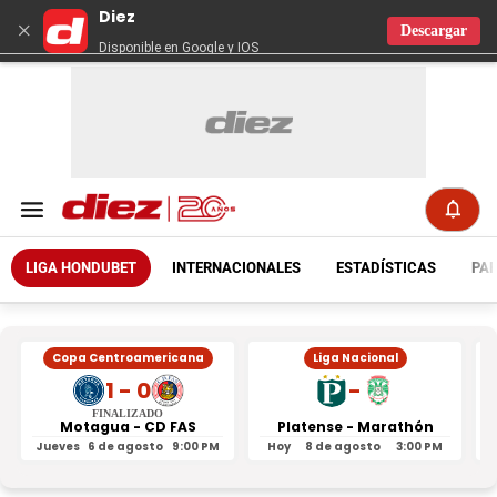
Diez
×
Descargar
Disponible en Google y IOS
LIGA HONDUBET
INTERNACIONALES
ESTADÍSTICAS
PAR
Copa Centroamericana
Liga Nacional
1 - 0
-
FINALIZADO
Motagua - CD FAS
Platense - Marathón
Jueves
6 de agosto
9:00 PM
Hoy
8 de agosto
3:00 PM