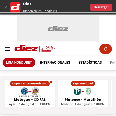
Diez
×
Descargar
Disponible en Google y IOS
LIGA HONDUBET
INTERNACIONALES
ESTADÍSTICAS
PAR
Copa Centroamericana
Liga Nacional
-
-
PRIMER TIEMPO
Motagua - CD FAS
Platense - Marathón
Ayer
6 de agosto
9:00 PM
Mañana
8 de agosto
3:00 PM