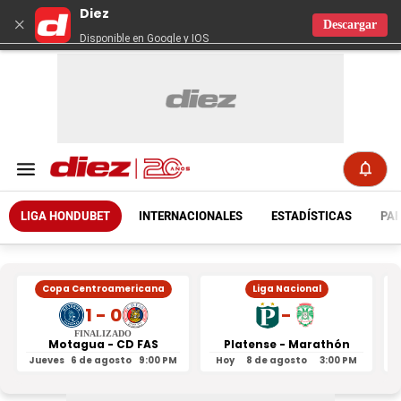
Diez
×
Descargar
Disponible en Google y IOS
LIGA HONDUBET
INTERNACIONALES
ESTADÍSTICAS
PAR
Copa Centroamericana
Liga Nacional
1 - 0
-
FINALIZADO
Motagua - CD FAS
Platense - Marathón
Jueves
6 de agosto
9:00 PM
Hoy
8 de agosto
3:00 PM