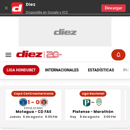
Diez
×
Descargar
Disponible en Google y IOS
LIGA HONDUBET
INTERNACIONALES
ESTADÍSTICAS
PAR
Copa Centroamericana
Liga Nacional
1 - 0
-
FINALIZADO
Motagua - CD FAS
Platense - Marathón
Jueves
6 de agosto
9:00 PM
Hoy
8 de agosto
3:00 PM