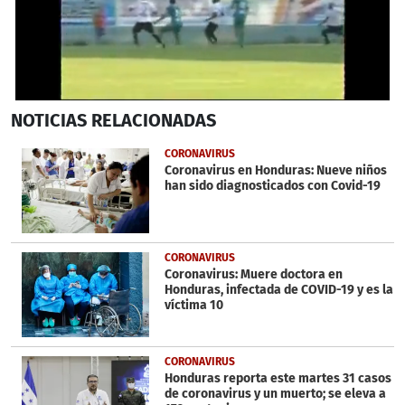
0
NOTICIAS
RELACIONADAS
seconds
of
27
CORONAVIRUS
seconds
Coronavirus en Honduras: Nueve niños
han sido diagnosticados con Covid-19
CORONAVIRUS
Coronavirus: Muere doctora en
Honduras, infectada de COVID-19 y es la
víctima 10
CORONAVIRUS
Honduras reporta este martes 31 casos
de coronavirus y un muerto; se eleva a