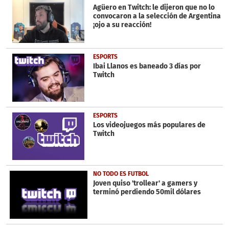
minute,
Agüero en Twitch: le dijeron que no lo
32
convocaron a la selección de Argentina
seconds
¡ojo a su reacción!
ESPORTS
Ibai Llanos es baneado 3 días por
Twitch
ESPORTS
Los videojuegos más populares de
Twitch
NO TODO ES FUTBOL
Joven quiso 'trollear' a gamers y
terminó perdiendo 50mil dólares