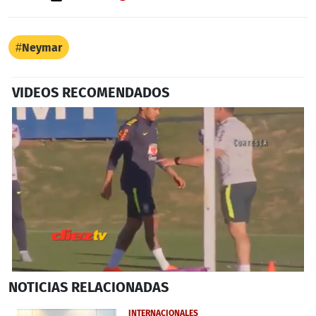
Neymar
VIDEOS RECOMENDADOS
0
NOTICIAS
RELACIONADAS
seconds
of
1
INTERNACIONALES