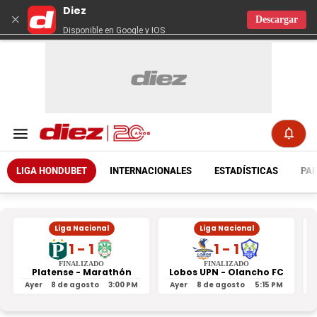
Diez
×
Descargar
Disponible en Google y IOS
LIGA HONDUBET
INTERNACIONALES
ESTADÍSTICAS
PAR
Liga Nacional
Liga Nacional
1 - 1
1 - 1
FINALIZADO
FINALIZADO
Platense - Marathón
Lobos UPN - Olancho FC
R
Ayer
8 de agosto
3:00 PM
Ayer
8 de agosto
5:15 PM