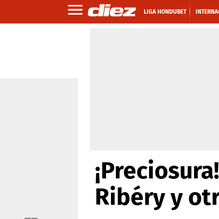
LIGA HONDUBET
INTERNA
¡Preciosura!
Ribéry y ot