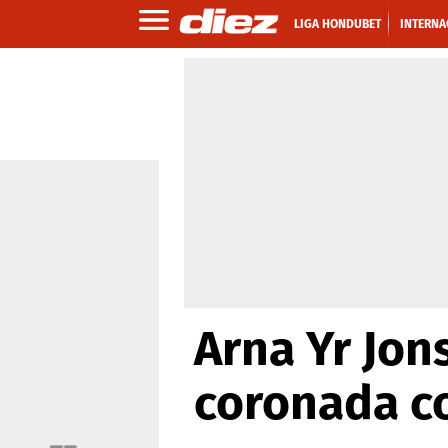
LIGA HONDUBET
INTERNA
Arna Yr Jon
coronada c