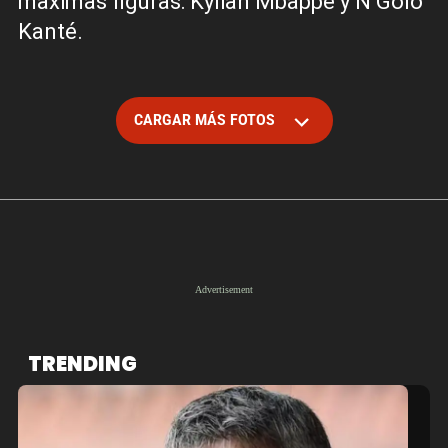
máximas figuras: Kylian Mbappé y N’Golo
Kanté.
CARGAR MÁS FOTOS
TRENDING