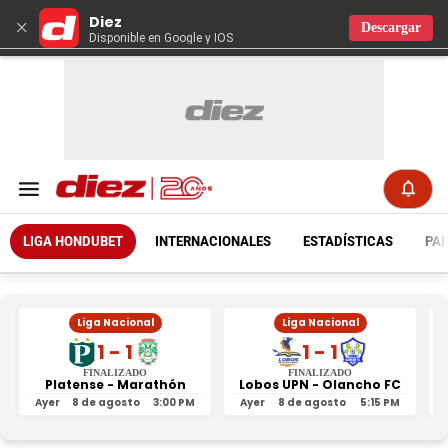
Diez
×
Descargar
Disponible en Google y IOS
LIGA HONDUBET
INTERNACIONALES
ESTADÍSTICAS
PAR
Liga Nacional
Liga Nacional
1 - 1
1 - 1
FINALIZADO
FINALIZADO
Platense - Marathón
Lobos UPN - Olancho FC
R
Ayer
8 de agosto
3:00 PM
Ayer
8 de agosto
5:15 PM