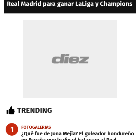
Real Madrid para ganar LaLiga y Champions
TRENDING
FOTOGALERIAS
1
¿Qué fue de Jona Mejía? El goleador hondureño
en España que le dio el batacazo al Real