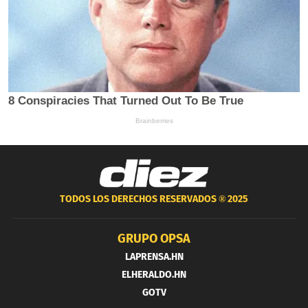
TODOS LOS DERECHOS RESERVADOS ®
2025
GRUPO OPSA
LAPRENSA.HN
ELHERALDO.HN
GOTV