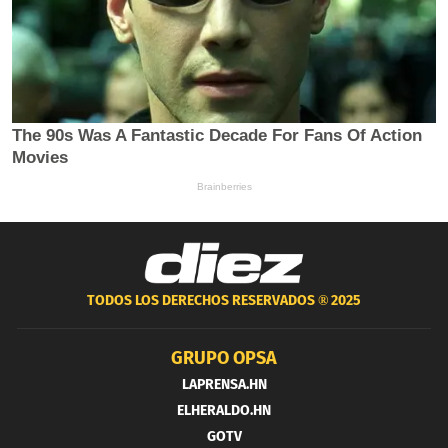
TODOS LOS DERECHOS RESERVADOS ®
2025
GRUPO OPSA
LAPRENSA.HN
ELHERALDO.HN
GOTV