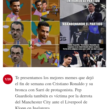
Te presentamos los mejores memes que dejó
1/20
el fin de semana con Cristiano Ronaldo y su
bronca con Sarri de protagonista. Pep
Guardiola también es víctima por la derrota
del Manchester City ante el Liverpool de
Klopp en Inglaterra.