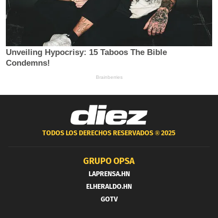
TODOS LOS DERECHOS RESERVADOS ®
2025
GRUPO OPSA
LAPRENSA.HN
ELHERALDO.HN
GOTV