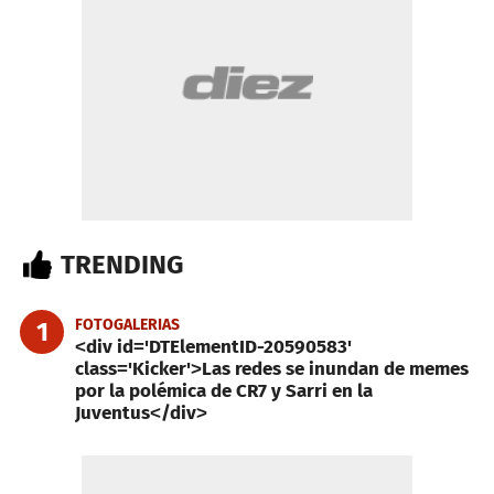
TRENDING
FOTOGALERIAS
1
<div id='DTElementID-20590583'
class='Kicker'>Las redes se inundan de memes
por la polémica de CR7 y Sarri en la
Juventus</div>