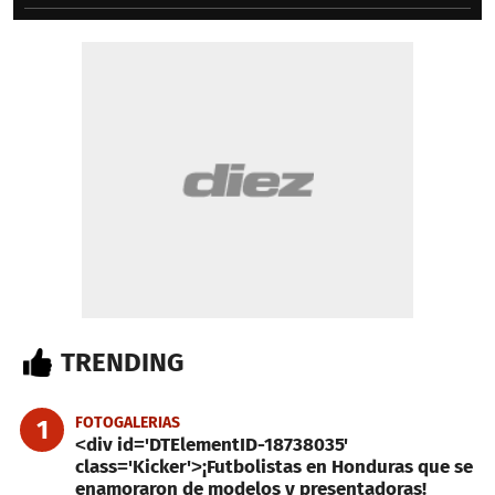
TRENDING
FOTOGALERIAS
1
<div id='DTElementID-18738035'
class='Kicker'>¡Futbolistas en Honduras que se
enamoraron de modelos y presentadoras!