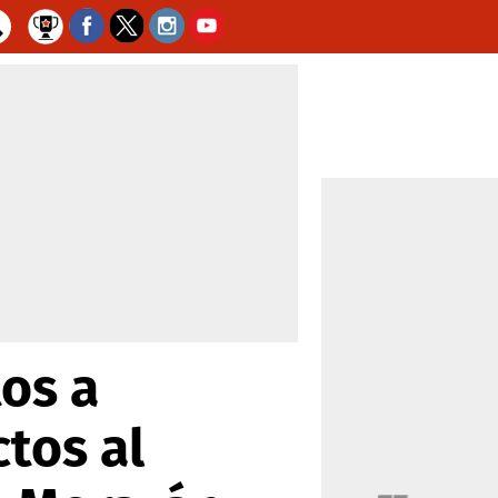
tos a
tos al