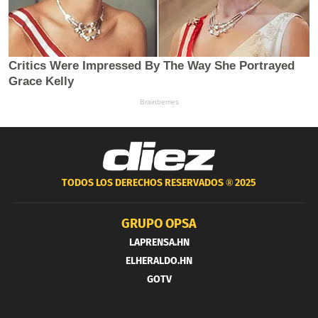
TODOS LOS DERECHOS RESERVADOS ®
2025
GRUPO OPSA
LAPRENSA.HN
ELHERALDO.HN
GOTV