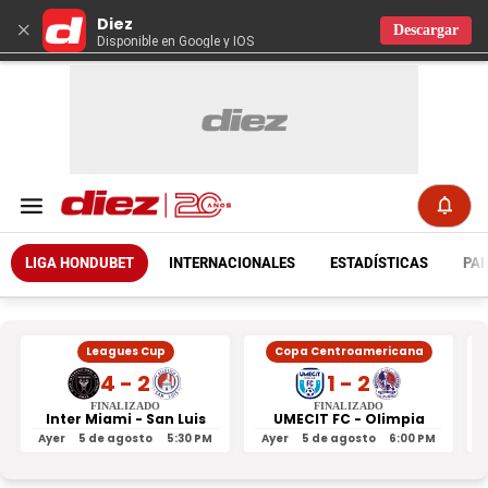
Diez
×
Descargar
Disponible en Google y IOS
LIGA HONDUBET
INTERNACIONALES
ESTADÍSTICAS
PAR
Leagues Cup
Copa Centroamericana
4 - 2
1 - 2
FINALIZADO
FINALIZADO
Inter Miami - San Luis
UMECIT FC - Olimpia
Ayer
5 de agosto
5:30 PM
Ayer
5 de agosto
6:00 PM