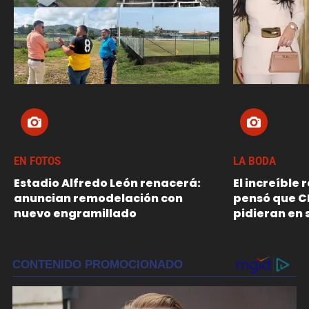
EN FOTOS
LA BODA
Estadio Alfredo León renacerá:
El increíble
anuncian remodelación con
pensó que C
nuevo engramillado
pidieran en 