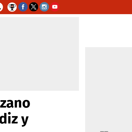
ozano
diz y