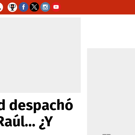
id despachó
aúl... ¿Y