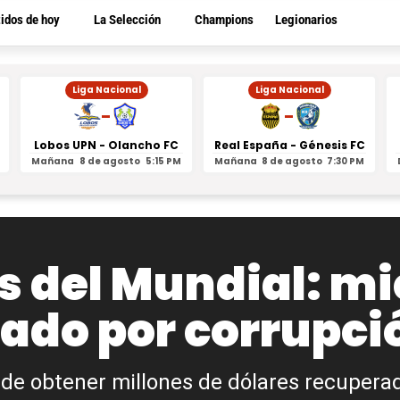
tidos de hoy
La Selección
Champions
Legionarios
Liga Nacional
Liga Nacional
-
-
Lobos UPN - Olancho FC
Real España - Génesis FC
Mañana
8 de agosto
5:15 PM
Mañana
8 de agosto
7:30 PM
s del Mundial: mi
iado por corrupci
de obtener millones de dólares recupera