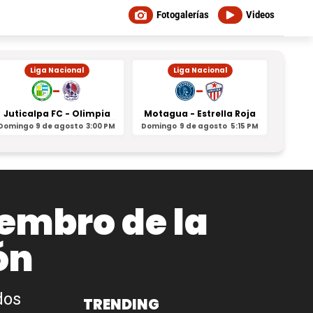
Fotogalerías
Videos
Liga Nacional
Liga Nacional
-
-
Juticalpa FC - Olimpia
Motagua - Estrella Roja
Indepe
Domingo
9 de agosto
3:00 PM
Domingo
9 de agosto
5:15 PM
Domin
embro de la
ón
dos
TRENDING