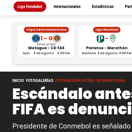
Liga Hondubet
Internacionales
Estadísticas
Par
Copa Centroamericana
Liga Nacional
1 - 0
-
FINALIZADO
Motagua - CD FAS
Platense - Marathón
Ayer
6 de agosto
9:00 PM
Mañana
8 de agosto
3:00 PM
INICIO
FOTOGALERÍAS
FOTOGALERÍA FUTBOL INTERNACIONAL
Escándalo ante
FIFA es denunc
Presidente de Conmebol es señalado 