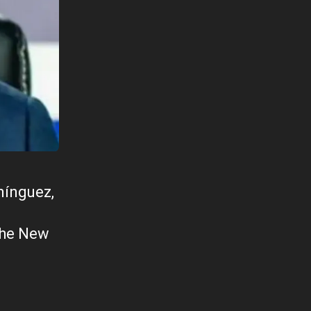
mínguez,
The New