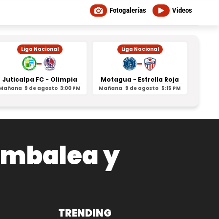
Fotogalerías
Videos
Liga Nacional
Liga Nacional
-
-
Juticalpa FC - Olimpia
Motagua - Estrella Roja
Indepe
Mañana
9 de agosto
3:00 PM
Mañana
9 de agosto
5:15 PM
Mañan
ambalea y
TRENDING