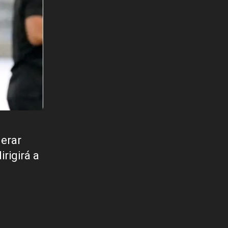
nerar
rigirá a