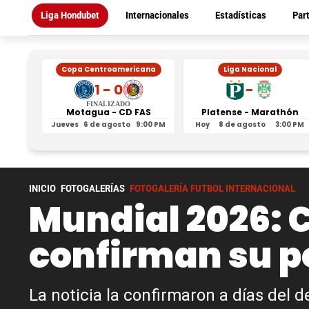
Liga Hondubet
Internacionales
Estadísticas
Par
Copa Centroamericana
Liga Nacional
1 - 0
-
FINALIZADO
Motagua - CD FAS
Platense - Marathón
Jueves
6 de agosto
9:00 PM
Hoy
8 de agosto
3:00 PM
INICIO
FOTOGALERÍAS
FOTOGALERÍA FUTBOL INTERNACIONAL
Mundial 2026: 
confirman su po
La noticia la confirmaron a días del