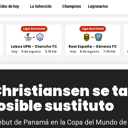
tidos de hoy
La Selección
Champions
Legionarios
Liga Nacional
Liga Nacional
-
-
Lobos UPN - Olancho FC
Real España - Génesis FC
Hoy
8 de agosto
5:15 PM
Hoy
8 de agosto
7:30 PM
Christiansen se t
sible sustituto
 debut de Panamá en la Copa del Mundo de