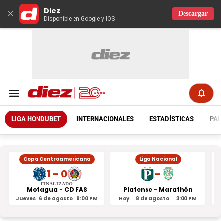
Diez
×
Descargar
Disponible en Google y IOS
LIGA HONDUBET
INTERNACIONALES
ESTADÍSTICAS
PAR
Copa Centroamericana
Liga Nacional
1 - 0
-
FINALIZADO
Motagua - CD FAS
Platense - Marathón
Jueves
6 de agosto
9:00 PM
Hoy
8 de agosto
3:00 PM