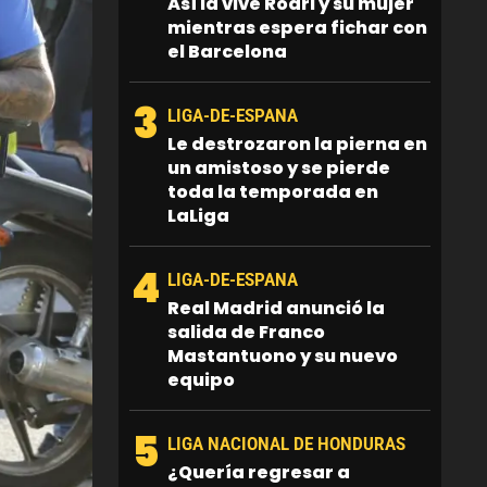
Así la vive Rodri y su mujer
mientras espera fichar con
el Barcelona
3
LIGA-DE-ESPANA
Le destrozaron la pierna en
un amistoso y se pierde
toda la temporada en
LaLiga
4
LIGA-DE-ESPANA
Real Madrid anunció la
salida de Franco
Mastantuono y su nuevo
equipo
5
LIGA NACIONAL DE HONDURAS
¿Quería regresar a