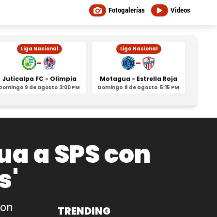
Fotogalerías
Videos
Liga Nacional
Liga Nacional
-
-
Juticalpa FC - Olimpia
Motagua - Estrella Roja
Indepe
Domingo
9 de agosto
3:00 PM
Domingo
9 de agosto
5:15 PM
Domin
ua a SPS con
s'
ron
TRENDING