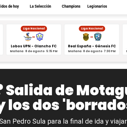
tidos de hoy
La Selección
Champions
Legionarios
Liga Nacional
Liga Nacional
-
-
Lobos UPN - Olancho FC
Real España - Génesis FC
Mañana
8 de agosto
5:15 PM
Mañana
8 de agosto
7:30 PM
? Salida de Motag
y los dos 'borrado
n Pedro Sula para la final de ida y viaja