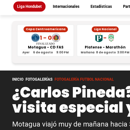
Liga Hondubet
Internacionales
Estadísticas
Par
Copa Centroamericana
Liga Nacional
1 - 0
-
FINALIZADO
Motagua - CD FAS
Platense - Marathón
Ayer
6 de agosto
9:00 PM
Mañana
8 de agosto
3:00 PM
INICIO
FOTOGALERÍAS
FOTOGALERÍA FUTBOL NACIONAL
¿Carlos Pineda
visita especial 
Motagua viajó muy de mañana hacia Sa