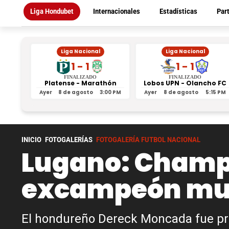
Liga Hondubet
Internacionales
Estadísticas
Par
Liga Nacional
Liga Nacional
1 - 1
1 - 1
FINALIZADO
FINALIZADO
Platense - Marathón
Lobos UPN - Olancho FC
Ayer
8 de agosto
3:00 PM
Ayer
8 de agosto
5:15 PM
INICIO
FOTOGALERÍAS
FOTOGALERÍA FUTBOL NACIONAL
Lugano: Champi
excampeón mund
El hondureño Dereck Moncada fue pr