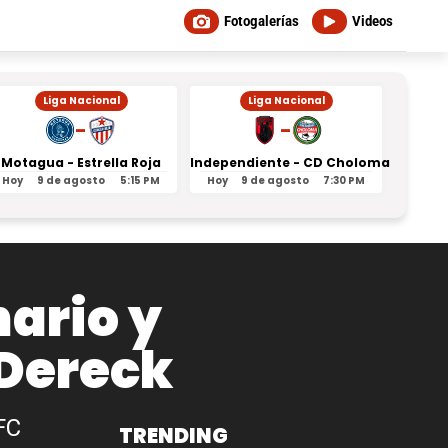
Fotogalerías
Videos
Liga Nacional
Liga Nacional
-
-
Motagua - Estrella Roja
Independiente - CD Choloma
Orl
Hoy
9 de agosto
5:15 PM
Hoy
9 de agosto
7:30 PM
Ayer
ario y
 Dereck
FC
TRENDING