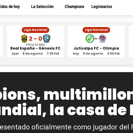
tidos de hoy
La Selección
Champions
Legionarios
Liga Nacional
Liga Nacional
2 - 0
-
FINALIZADO
Real España - Génesis FC
Juticalpa FC - Olimpia
Ayer
8 de agosto
7:30 PM
Hoy
9 de agosto
3:00 PM
ons, multimillon
ial, la casa de
esentado oficialmente como jugador del 