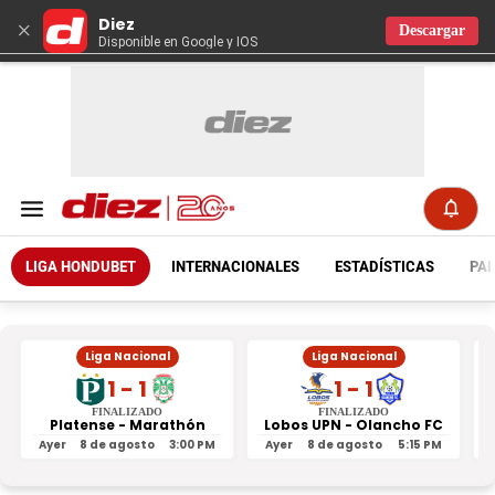
Diez
×
Descargar
Disponible en Google y IOS
LIGA HONDUBET
INTERNACIONALES
ESTADÍSTICAS
PAR
Liga Nacional
Liga Nacional
1 - 1
1 - 1
FINALIZADO
FINALIZADO
Platense - Marathón
Lobos UPN - Olancho FC
R
Ayer
8 de agosto
3:00 PM
Ayer
8 de agosto
5:15 PM