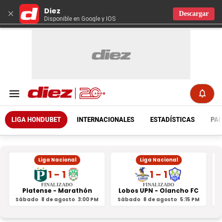
Diez
×
Descargar
Disponible en Google y IOS
LIGA HONDUBET
INTERNACIONALES
ESTADÍSTICAS
PAR
Liga Nacional
Liga Nacional
1 - 1
1 - 1
FINALIZADO
FINALIZADO
Platense - Marathón
Lobos UPN - Olancho FC
R
Sábado
8 de agosto
3:00 PM
Sábado
8 de agosto
5:15 PM