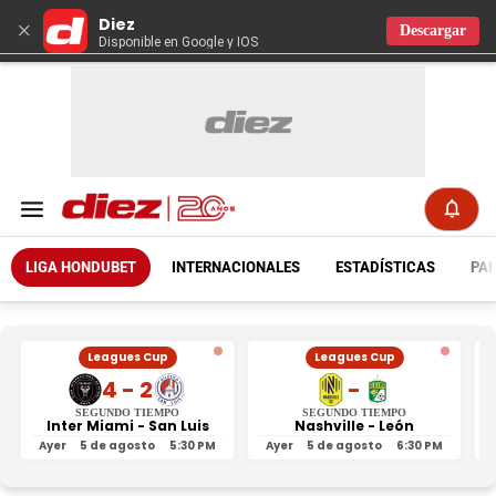
Diez
×
Descargar
Disponible en Google y IOS
LIGA HONDUBET
INTERNACIONALES
ESTADÍSTICAS
PAR
Leagues Cup
Leagues Cup
4 - 2
-
SEGUNDO TIEMPO
SEGUNDO TIEMPO
Inter Miami - San Luis
Nashville - León
Ayer
5 de agosto
5:30 PM
Ayer
5 de agosto
6:30 PM