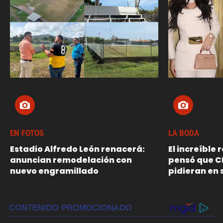
EN FOTOS
LA BODA
Estadio Alfredo León renacerá:
El increíble
anuncian remodelación con
pensó que C
nuevo engramillado
pidieran en 