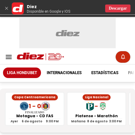
Diez
×
Descargar
Disponible en Google y IOS
LIGA HONDUBET
INTERNACIONALES
ESTADÍSTICAS
PAR
Copa Centroamericana
Liga Nacional
1 - 0
-
FINALIZADO
Motagua - CD FAS
Platense - Marathón
Ayer
6 de agosto
9:00 PM
Mañana
8 de agosto
3:00 PM