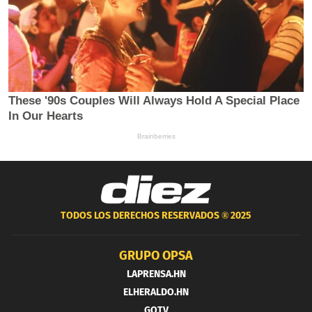
TODOS LOS DERECHOS RESERVADOS ®
2025
GRUPO OPSA
LAPRENSA.HN
ELHERALDO.HN
GOTV