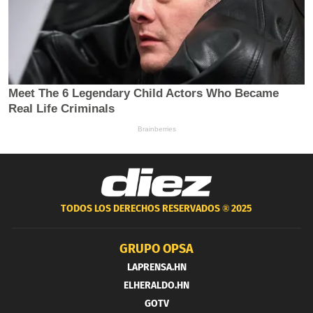
TODOS LOS DERECHOS RESERVADOS ®
2025
GRUPO OPSA
LAPRENSA.HN
ELHERALDO.HN
GOTV