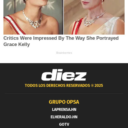
TODOS LOS DERECHOS RESERVADOS ®
2025
GRUPO OPSA
LAPRENSA.HN
ELHERALDO.HN
GOTV