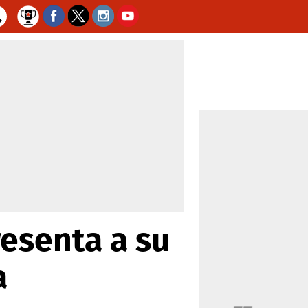
resenta a su
a