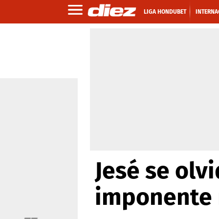
LIGA HONDUBET
INTERNA
Jesé se olv
imponente 