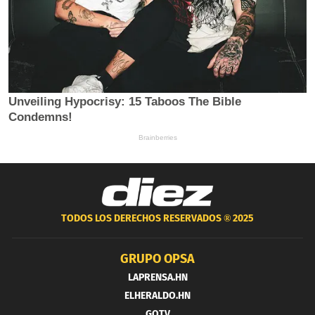
TODOS LOS DERECHOS RESERVADOS ®
2025
GRUPO OPSA
LAPRENSA.HN
ELHERALDO.HN
GOTV