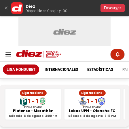
Diez
×
Descargar
Disponible en Google y IOS
LIGA HONDUBET
INTERNACIONALES
ESTADÍSTICAS
PAR
Liga Nacional
Liga Nacional
1 - 1
1 - 1
FINALIZADO
FINALIZADO
Platense - Marathón
Lobos UPN - Olancho FC
R
Sábado
8 de agosto
3:00 PM
Sábado
8 de agosto
5:15 PM