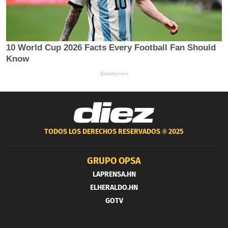
TODOS LOS DERECHOS RESERVADOS ®
2025
GRUPO OPSA
LAPRENSA.HN
ELHERALDO.HN
GOTV