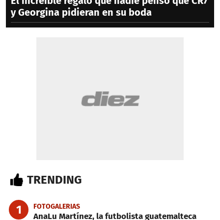
El increíble regalo que nadie pensó que CR7
y Georgina pidieran en su boda
TRENDING
FOTOGALERIAS
1
AnaLu Martínez, la futbolista guatemalteca