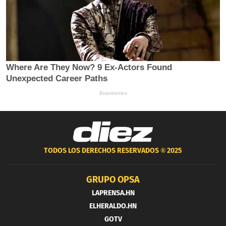
TODOS LOS DERECHOS RESERVADOS ®
2025
GRUPO OPSA
LAPRENSA.HN
ELHERALDO.HN
GOTV