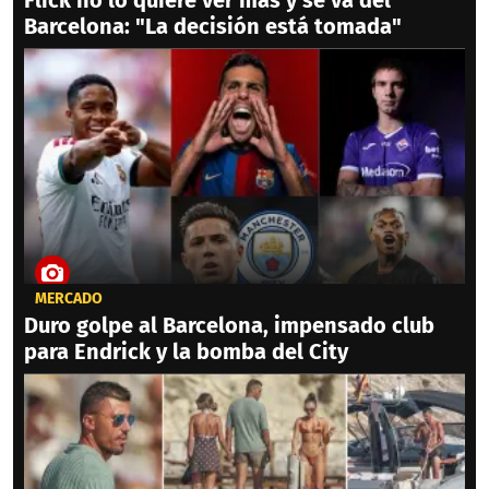
Flick no lo quiere ver más y se va del
Barcelona: "La decisión está tomada"
MERCADO
Duro golpe al Barcelona, impensado club
para Endrick y la bomba del City