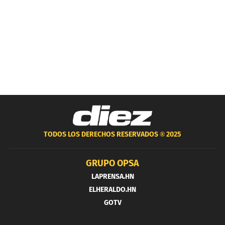
TODOS LOS DERECHOS RESERVADOS ®
2025
GRUPO OPSA
LAPRENSA.HN
ELHERALDO.HN
GOTV