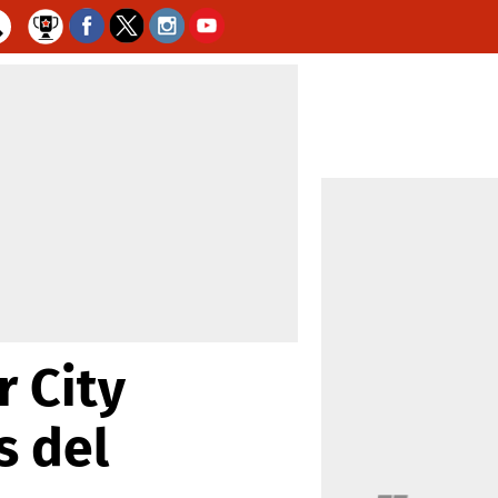
 City
s del