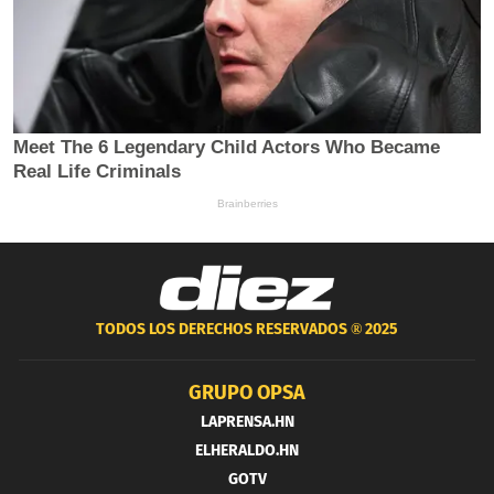
TODOS LOS DERECHOS RESERVADOS ®
2025
GRUPO OPSA
LAPRENSA.HN
ELHERALDO.HN
GOTV