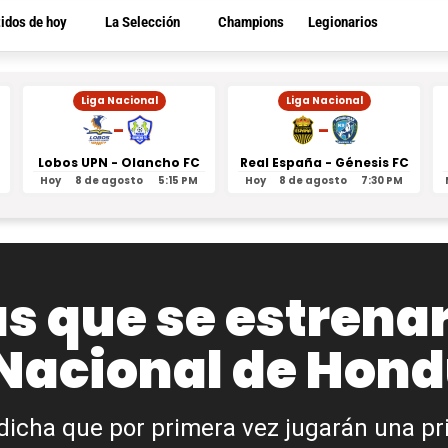
tidos de hoy
La Selección
Champions
Legionarios
Liga Nacional
Liga Nacional
-
-
Lobos UPN - Olancho FC
Real España - Génesis FC
Hoy
8 de agosto
5:15 PM
Hoy
8 de agosto
7:30 PM
as que se estrena
 Nacional de Hon
dicha que por primera vez jugarán una p