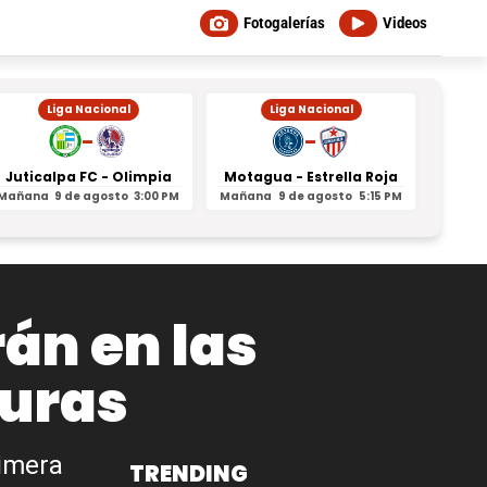
Fotogalerías
Videos
Liga Nacional
Liga Nacional
-
-
Juticalpa FC - Olimpia
Motagua - Estrella Roja
Indepe
Mañana
9 de agosto
3:00 PM
Mañana
9 de agosto
5:15 PM
Mañan
rán en las
duras
rimera
TRENDING