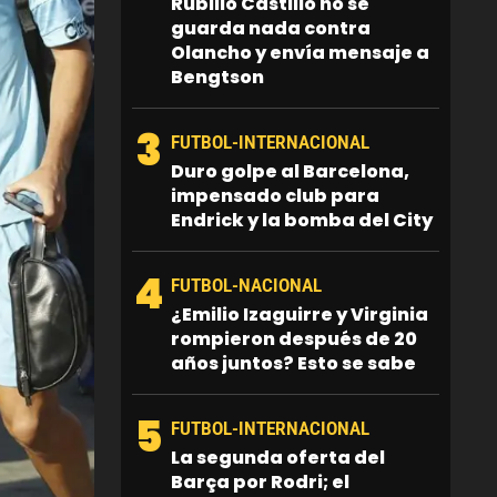
Rubilio Castillo no se
guarda nada contra
Olancho y envía mensaje a
Bengtson
3
FUTBOL-INTERNACIONAL
Duro golpe al Barcelona,
impensado club para
Endrick y la bomba del City
4
FUTBOL-NACIONAL
¿Emilio Izaguirre y Virginia
rompieron después de 20
años juntos? Esto se sabe
5
FUTBOL-INTERNACIONAL
La segunda oferta del
Barça por Rodri; el