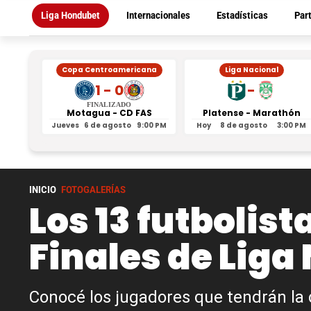
Liga Hondubet
Internacionales
Estadísticas
Par
Copa Centroamericana
Liga Nacional
1 - 0
-
FINALIZADO
Motagua - CD FAS
Platense - Marathón
Jueves
6 de agosto
9:00 PM
Hoy
8 de agosto
3:00 PM
INICIO
FOTOGALERÍAS
Los 13 futbolist
Finales de Liga
Conocé los jugadores que tendrán la 