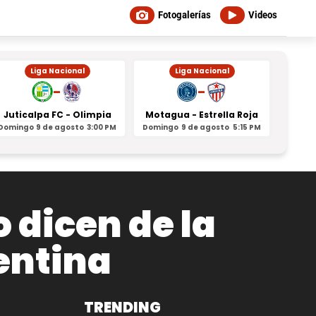
Fotogalerías
Videos
Liga Nacional
Liga Nacional
-
-
Juticalpa FC - Olimpia
Motagua - Estrella Roja
Indepe
Domingo
9 de agosto
3:00 PM
Domingo
9 de agosto
5:15 PM
Domin
 dicen de la
entina
TRENDING