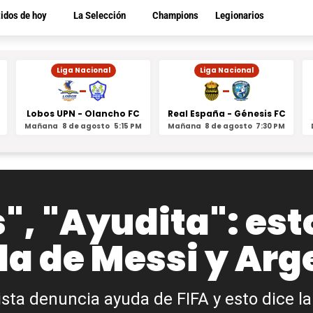
tidos de hoy
La Selección
Champions
Legionarios
Liga Nacional
Liga Nacional
-
-
Lobos UPN - Olancho FC
Real España - Génesis FC
Mañana
8 de agosto
5:15 PM
Mañana
8 de agosto
7:30 PM
", "Ayudita": esto
a de Messi y Arg
dista denuncia ayuda de FIFA y esto dice la