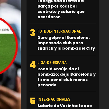
La segunda oferta del
Barça por Rodri; el
contrato y salario que
acordaron
3
FUTBOL-INTERNACIONAL
Duro golpe al Barcelona,
impensado club para
Endrick y la bomba del City
4
LIGA-DE-ESPANA
Ronald Araújo da el
bombazo: deja Barcelona y
firma por el club menos
pensado
5
INTERNACIONALES
Salario de Vozinha: lo que