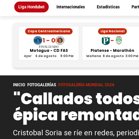
Liga Hondubet
Internacionales
Estadísticas
Par
Copa Centroamericana
Liga Nacional
1 - 0
-
FINALIZADO
Motagua - CD FAS
Platense - Marathón
Ayer
6 de agosto
9:00 PM
Mañana
8 de agosto
3:00 PM
INICIO
FOTOGALERÍAS
FOTOGALERÍA MUNDIAL 2026
"Callados todos
épica remontad
Cristobal Soria se ríe en redes, perio