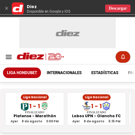
Diez
×
Descargar
Disponible en Google y IOS
LIGA HONDUBET
INTERNACIONALES
ESTADÍSTICAS
PAR
Liga Nacional
Liga Nacional
1 - 1
1 - 1
FINALIZADO
FINALIZADO
Platense - Marathón
Lobos UPN - Olancho FC
R
Ayer
8 de agosto
3:00 PM
Ayer
8 de agosto
5:15 PM