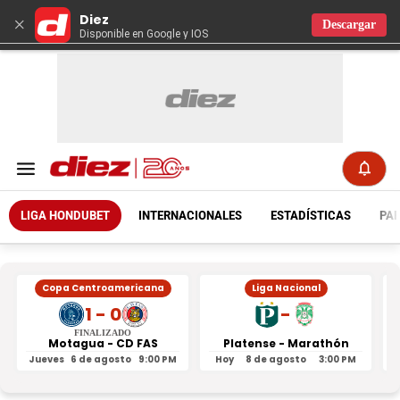
Diez
×
Descargar
Disponible en Google y IOS
LIGA HONDUBET
INTERNACIONALES
ESTADÍSTICAS
PAR
Copa Centroamericana
Liga Nacional
1 - 0
-
FINALIZADO
Motagua - CD FAS
Platense - Marathón
Jueves
6 de agosto
9:00 PM
Hoy
8 de agosto
3:00 PM