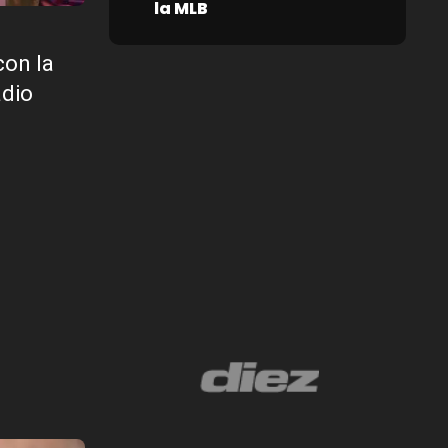
la MLB
con la
adio