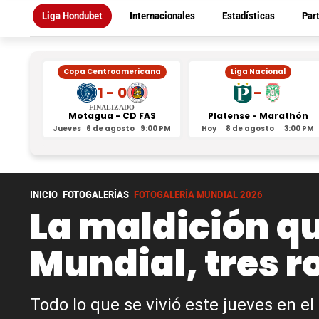
Liga Hondubet
Internacionales
Estadísticas
Par
Copa Centroamericana
Liga Nacional
1 - 0
-
FINALIZADO
Motagua - CD FAS
Platense - Marathón
Jueves
6 de agosto
9:00 PM
Hoy
8 de agosto
3:00 PM
INICIO
FOTOGALERÍAS
FOTOGALERÍA MUNDIAL 2026
La maldición qu
Mundial, tres ro
Todo lo que se vivió este jueves en e