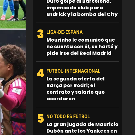
Duro golpe al Barcelona,
impensado club para
Endrick y la bomba del City
3
LIGA-DE-ESPANA
Mourinho le comunicó que
no cuenta con él, se hartó y
pide irse del Real Madrid
4
FUTBOL-INTERNACIONAL
La segunda oferta del
Barça por Rodri; el
contrato y salario que
acordaron
5
NO TODO ES FÚTBOL
La gran jugada de Mauricio
Dubón ante los Yankees en