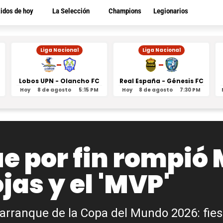
tidos de hoy
La Selección
Champions
Legionarios
Liga Nacional
Liga Nacional
-
-
Lobos UPN - Olancho FC
Real España - Génesis FC
Hoy
8 de agosto
5:15 PM
Hoy
8 de agosto
7:30 PM
e por fin rompió 
jas y el 'MVP'
l arranque de la Copa del Mundo 2026: fies