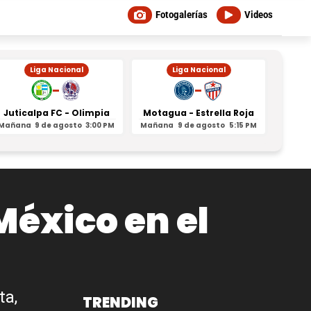
Fotogalerías
Videos
Liga Nacional
Liga Nacional
-
-
Juticalpa FC - Olimpia
Motagua - Estrella Roja
Indepe
Mañana
9 de agosto
3:00 PM
Mañana
9 de agosto
5:15 PM
Mañan
México en el
ta,
TRENDING