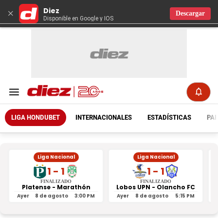
Diez
×
Descargar
Disponible en Google y IOS
LIGA HONDUBET
INTERNACIONALES
ESTADÍSTICAS
PAR
Liga Nacional
Liga Nacional
1 - 1
1 - 1
FINALIZADO
FINALIZADO
Platense - Marathón
Lobos UPN - Olancho FC
R
Ayer
8 de agosto
3:00 PM
Ayer
8 de agosto
5:15 PM