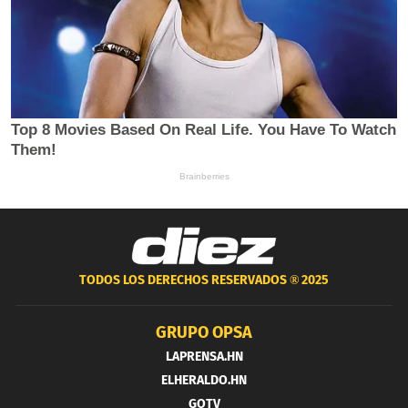
TODOS LOS DERECHOS RESERVADOS ®
2025
GRUPO OPSA
LAPRENSA.HN
ELHERALDO.HN
GOTV